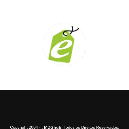
Copyright © 2026 Emailing System
–
Tema
OnePress
por
FameThemes
Copyright 2004 -
.
MDGhub
. Todos os Direitos Reservados.